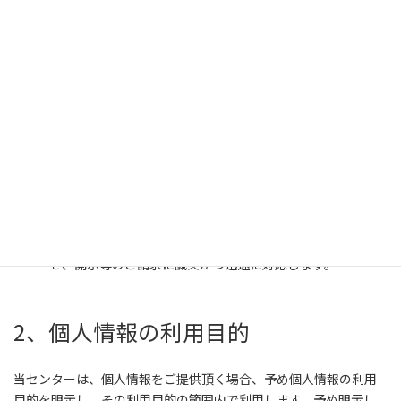
います。
1、基本方針
当センターは、個人情報保護法および関連するその他の法
令・規範を遵守します。
当センターは、個人情報を明示した利用目的の範囲内で取り
扱います。また、当センターはご提供頂いた個人情報を、同
意がある場合または正当な理由がある場合を除き、第三者に
開示または提供しません。
当センターは、利用者様からの個人情報に関するお問い合わ
せ、開示等のご請求に誠実かつ迅速に対応します。
2、個人情報の利用目的
当センターは、個人情報をご提供頂く場合、予め個人情報の利用
目的を明示し、その利用目的の範囲内で利用します。予め明示し