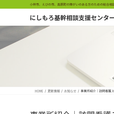
コ
ナ
小林市、えびの市、高原町の障がいのある方のための総合相
ン
ビ
テ
ゲ
にしもろ基幹相談支援センタ
ン
ー
ツ
シ
へ
ョ
ス
ン
キ
に
ッ
移
プ
動
HOME
更新情報
お知らせ
事業所紹介｜訪問看護ステ