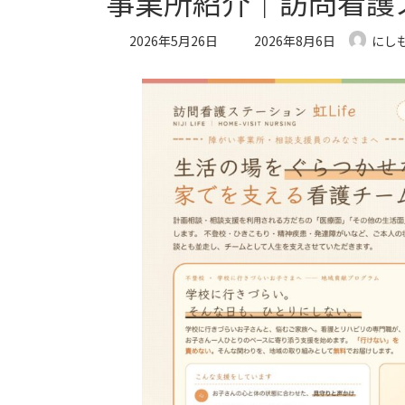
事業所紹介｜訪問看護ス
最
2026年5月26日
2026年8月6日
にし
終
更
新
日
時
: