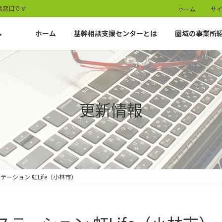
談窓口です
ホーム
サ
ー
ホーム
基幹相談支援センターとは
圏域の事業所
更新情報
ーション 虹Life（小林市）