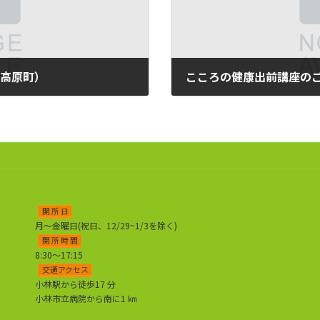
（高原町）
こころの健康出前講座の
2026年5月28日
開 所 日
月～金曜日(祝日、12/29~1/3を除く)
開 所 時 間
8:30～17:15
交通アクセス
小林駅から徒歩17 分
小林市立病院から南に1 ㎞